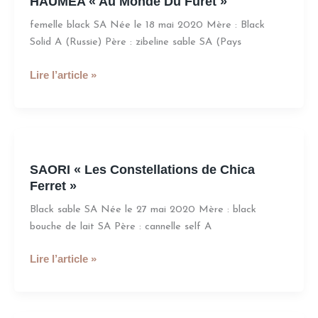
HAUMEA « Au Monde Du Furet »
Au
Monde
femelle black SA Née le 18 mai 2020 Mère : Black
Du
Solid A (Russie) Père : zibeline sable SA (Pays
Furet
»
Lire l’article »
SAORI
«
SAORI « Les Constellations de Chica
Les
Ferret »
Constellations
de
Black sable SA Née le 27 mai 2020 Mère : black
Chica
bouche de lait SA Père : cannelle self A
Ferret
»
Lire l’article »