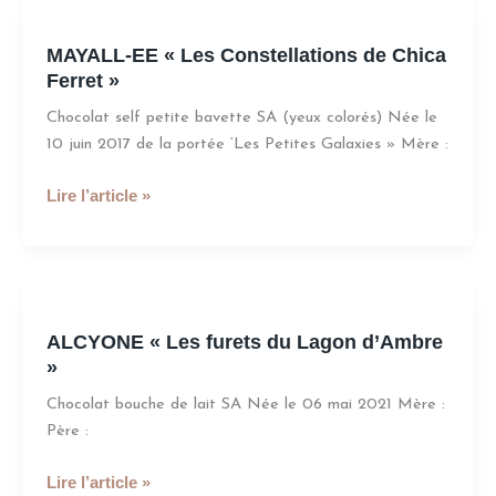
MAYALL-
EE
MAYALL-EE « Les Constellations de Chica
«
Ferret »
Les
Constellations
Chocolat self petite bavette SA (yeux colorés) Née le
de
10 juin 2017 de la portée ‘Les Petites Galaxies » Mère :
Chica
Ferret
Lire l’article »
»
ALCYONE
«
ALCYONE « Les furets du Lagon d’Ambre
Les
»
furets
du
Chocolat bouche de lait SA Née le 06 mai 2021 Mère :
Lagon
Père :
d’Ambre
»
Lire l’article »