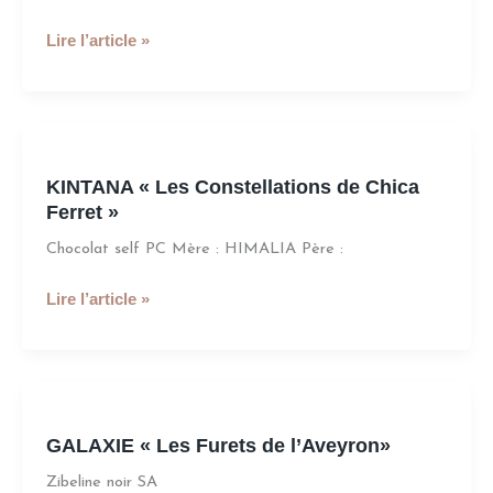
»
Lire l’article »
KINTANA
«
KINTANA « Les Constellations de Chica
Les
Ferret »
Constellations
de
Chocolat self PC Mère : HIMALIA Père :
Chica
Ferret
Lire l’article »
»
GALAXIE
«
GALAXIE « Les Furets de l’Aveyron»
Les
Furets
Zibeline noir SA