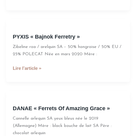
PYXIS
«
PYXIS « Bajnok Ferretry »
Bajnok
Ferretry
Zibeline roa / arelquin SA – 50% hongroise / 50% EU /
»
25% POLECAT Née en mars 2020 Mère :
Lire l’article »
DANAE
«
DANAE « Ferrets Of Amazing Grace »
Ferrets
Of
Cannelle arlequin SA yeux bleus née le 2019
Amazing
(Allemagne) Mère : black bouche de lait SA Père :
Grace
chocolat arlequin