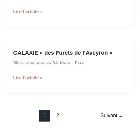
de
l’Aveyron»
Lire l’article »
GALAXIE
«
GALAXIE « des Furets de l’Aveyron »
des
Furets
Black roan arlequin SA Mère : Père :
de
l’Aveyron
Lire l’article »
»
1
2
Suivant
→