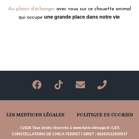
Au plaisir d’échanger
avec vous sur ce chouette animal
une grande place dans notre vie
qui occupe
.
F
T
E
P
a
i
n
h
c
k
v
o
e
t
e
n
LES MENTIONS LÉGALES
POLITIQUE DE COOKIES
b
o
l
e
o
k
o
©2026 Tous droits réservés à www.furet-elevage.fr I LES
o
p
CONSTELLATIONS DE CHICA FERRET I SIRET : 88283532500037